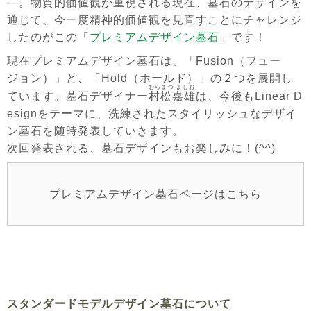
―。物質的価値観が重視される現在、
墓石のデザインを
通じて、今一度精神的価値観を見直すことにチャレンジ
した
のがこの「
プレミアムデザイン墓石
」です！
現在プレミアムデザイン墓石は、「
Fusion
（フュー
ジョン）
」と、「
Hold
（ホールド）
」の２つを展開し
むらまつ よしお
ています。墓石デザイナー
村松嘉雄
は、今後もLinear D
esignをテーマに、洗練されたスタイリッシュなデザイ
ン墓石を随時発表していきます。
次回発表される、墓石デザインもお楽しみに！(^^)
プレミアムデザイン墓石ページはこちら
スタンダードモデルデザイン墓石について