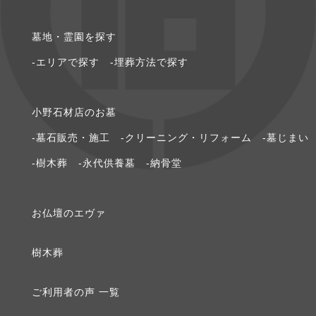
2020年8月 [1]
墓地・霊園を探す
2020年6月 [1]
-エリアで探す
-埋葬方法で探す
2020年5月 [1]
⼩野⽯材店のお墓
2020年3月 [1]
-墓石販売・施工
-クリーニング・リフォーム
-墓じまい
2020年2月 [1]
-樹木葬
-永代供養墓
-納骨堂
2020年1月 [2]
お仏壇のエヴァ
2019年12月 [1]
樹⽊葬
2019年9月 [1]
ご利⽤者の声 ⼀覧
2019年8月 [1]