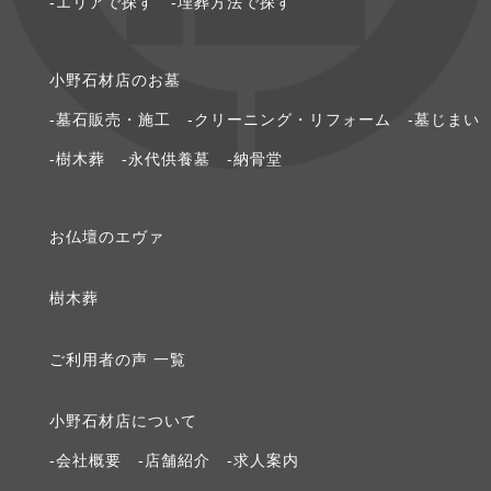
-エリアで探す
-埋葬方法で探す
2020年6月 [1]
⼩野⽯材店のお墓
2020年5月 [1]
-墓石販売・施工
-クリーニング・リフォーム
-墓じまい
2020年3月 [1]
-樹木葬
-永代供養墓
-納骨堂
2020年2月 [1]
お仏壇のエヴァ
2020年1月 [2]
樹⽊葬
2019年12月 [1]
ご利⽤者の声 ⼀覧
2019年9月 [1]
⼩野⽯材店について
2019年8月 [1]
-会社概要
-店舗紹介
-求⼈案内