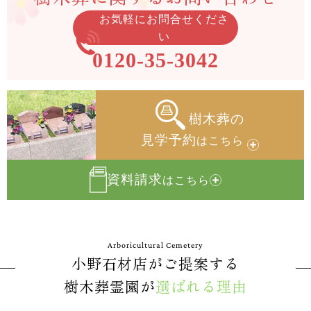
お気軽にお問合せくださ
い
0120-35-3042
樹木葬の
見学予約
はこちら
資料請求
はこちら
Arboricultural Cemetery
小野石材店がご提案する
樹木葬霊園が
選ばれる理由