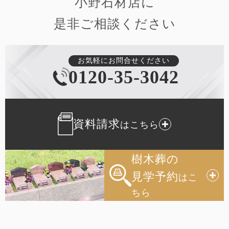
⼩野⽯材店に
是⾮ご相談ください
お気軽にお問合せください
0120-35-3042
資料請求
はこちら
樹木葬の
見学予約
はこ
ちら