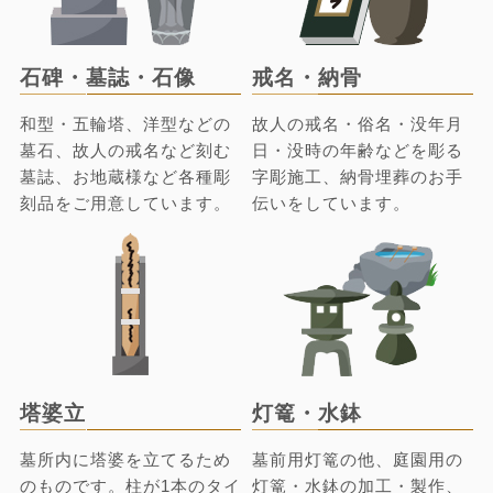
石碑・墓誌・石像
戒名・納骨
和型・五輪塔、洋型などの
故人の戒名・俗名・没年月
墓石、故人の戒名など刻む
日・没時の年齢などを彫る
墓誌、お地蔵様など各種彫
字彫施工、納骨埋葬のお手
刻品をご用意しています。
伝いをしています。
塔婆立
灯篭・水鉢
墓所内に塔婆を立てるため
墓前用灯篭の他、庭園用の
のものです。柱が1本のタイ
灯篭・水鉢の加工・製作、