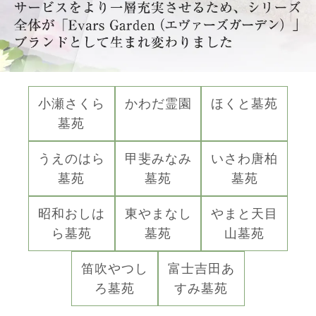
小瀬さくら
かわだ霊園
ほくと墓苑
墓苑
うえのはら
甲斐みなみ
いさわ唐柏
墓苑
墓苑
墓苑
昭和おしは
東やまなし
やまと天目
ら墓苑
墓苑
山墓苑
笛吹やつし
富士吉田あ
ろ墓苑
すみ墓苑