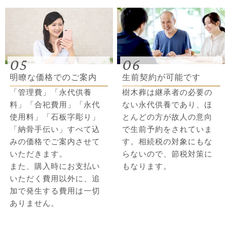
05
06
明瞭な価格でのご案内
生前契約が可能です
「管理費」「永代供養
樹木葬は継承者の必要の
料」「合祀費用」「永代
ない永代供養であり、ほ
使用料」「石板字彫り」
とんどの方が故人の意向
「納骨手伝い」すべて込
で生前予約をされていま
みの価格でご案内させて
す。相続税の対象にもな
いただきます。
らないので、節税対策に
また、購入時にお支払い
もなります。
いただく費用以外に、追
加で発生する費用は一切
ありません。