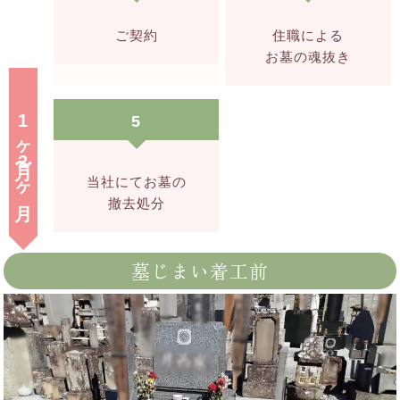
ご契約
住職による
お墓の魂抜き
1
5
ヶ月〜
2
ヶ月
当社にてお墓の
撤去処分
墓じまい着工前