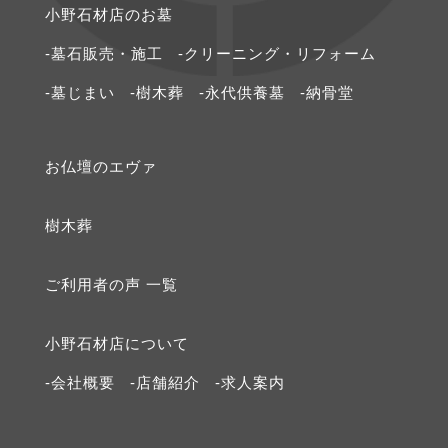
⼩野⽯材店のお墓
-墓石販売・施工
-クリーニング・リフォーム
-墓じまい
-樹木葬
-永代供養墓
-納骨堂
お仏壇のエヴァ
樹⽊葬
ご利⽤者の声 ⼀覧
⼩野⽯材店について
-会社概要
-店舗紹介
-求⼈案内