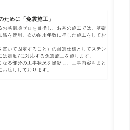
のために「免震施⼯」
るお墓倒壊ゼロを⽬指し、お墓の施⼯では、基礎
鉄筋を使⽤、⽯の耐⽤年数に準じた施⼯をしてお
を置いて固定すること）の耐震仕様としてステン
には震度7に対応する免震施⼯を施します。
くなる部分の⼯事状況を撮影し、⼯事内容をまと
にお渡ししております。