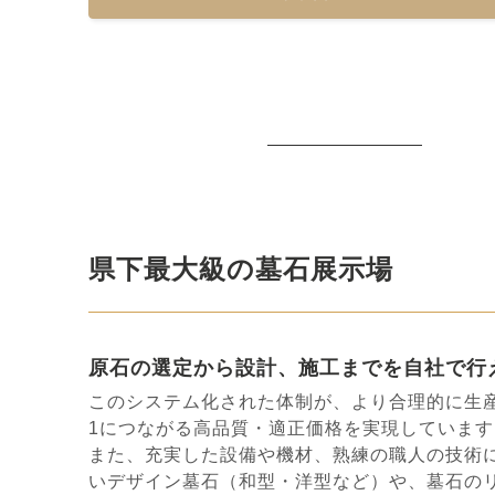
県下最⼤級の墓⽯展⽰場
原⽯の選定から設計、施⼯までを⾃社で⾏
このシステム化された体制が、より合理的に⽣産
1につながる⾼品質・適正価格を実現しています
また、充実した設備や機材、熟練の職⼈の技術
いデザイン墓⽯（和型・洋型など）や、墓⽯の