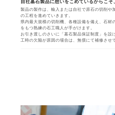
⾃社墓⽯製品に想いをこめているからこそ
製品の製作は、輸⼊または⾃社で原⽯の切削や
の⼯程を進めていきます。
県内最⼤規模の切削機、各種設備を備え、⽯材
をもつ熟練の⽯⼯職⼈が⼿がけます。
お引き渡しのさいに「墓⽯製品保証制度」を設
⼯時の⽋陥が原因の場合は、無償にて補修させ