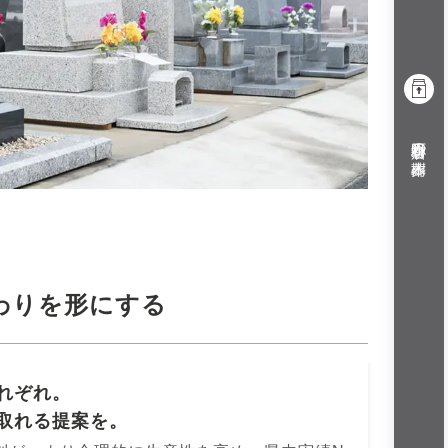
小野石材店の樹木葬
わりを形にする
れぞれ。
取れる提案を。