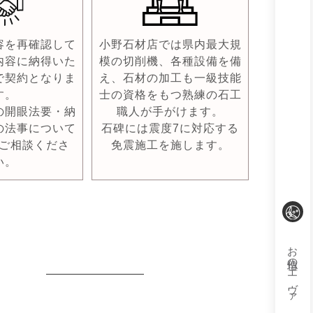
容を再確認して
小野石材店では県内最大規
内容に納得いた
模の切削機、各種設備を備
で契約となりま
え、石材の加工も一級技能
す。
士の資格をもつ熟練の石工
の開眼法要・納
職人が手がけます。
の法事について
石碑には震度7に対応する
ご相談くださ
免震施工を施します。
い。
お仏壇のエヴァ