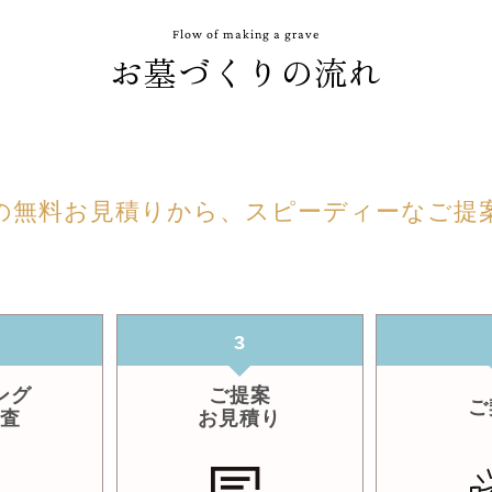
Flow of making a grave
お墓づくりの流れ
の無料お見積りから、スピーディーなご提
3
ング
ご提案
ご
調査
お見積り