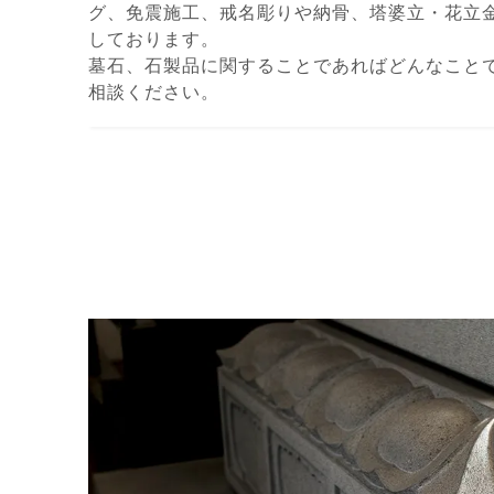
グ、免震施⼯、戒名彫りや納⾻、塔婆⽴・花⽴
しております。
墓⽯、⽯製品に関することであればどんなこと
相談ください。