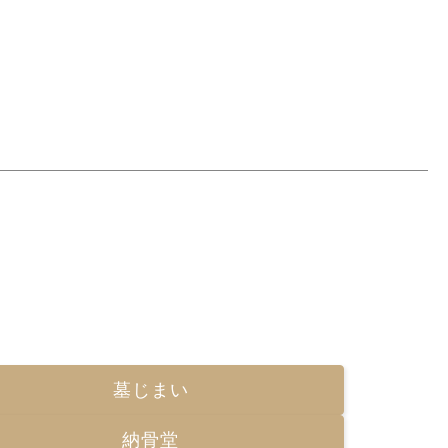
0120-35-3042
ついて
建築実績
ウェブショップ
［受付時間］
8:00～17:00
墓じまい
納骨堂