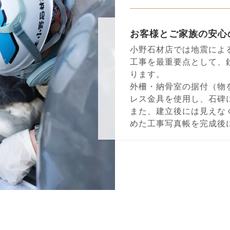
お客様とご家族の安⼼
⼩野⽯材店では地震によ
⼯事を最重要点として、
ります。
外柵・納⾻室の据付（物
レス⾦具を使⽤し、⽯碑
また、建⽴後には⾒えな
めた⼯事写真帳を完成後