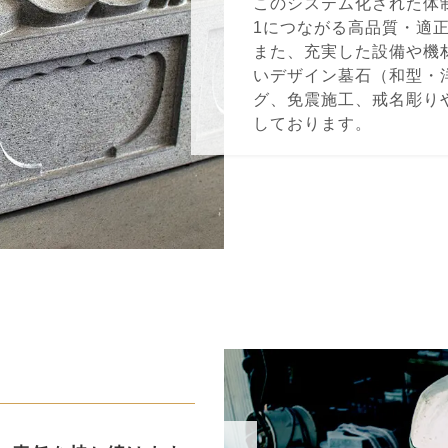
このシステム化された体
1につながる⾼品質・適
また、充実した設備や機
いデザイン墓⽯（和型・
グ、免震施⼯、戒名彫り
しております。