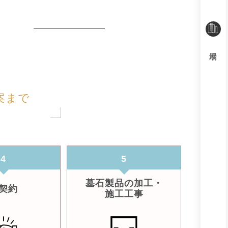
案まで
4
5
墓石製品の加工・
契約
施工工事