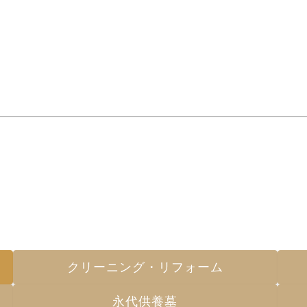
づくり
墓地・霊園を探す
小野石材店のお墓
お仏壇のエヴァ
小野石材店に
クリーニング・リフォーム
永代供養墓