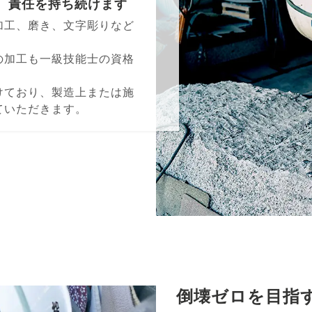
、責任を持ち続けます
加⼯、磨き、⽂字彫りなど
の加⼯も⼀級技能⼠の資格
けており、製造上または施
ていただきます。
倒壊ゼロを⽬指