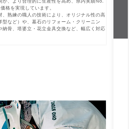
制が、より合理的に⽣産性を⾼め、県内実績No.
正価格を実現しています。
材、熟練の職⼈の技術により、オリジナル性の⾼
洋型など）や、墓⽯のリフォーム・クリーニン
や納⾻、塔婆⽴・花⽴⾦具交換など、幅広く対応