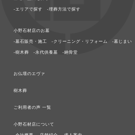
2020年8月 [1]
-エリアで探す
-埋葬方法で探す
2020年6月 [1]
⼩野⽯材店のお墓
2020年5月 [1]
-墓石販売・施工
-クリーニング・リフォーム
-墓じまい
2020年3月 [1]
-樹木葬
-永代供養墓
-納骨堂
2020年2月 [1]
お仏壇のエヴァ
2020年1月 [2]
樹⽊葬
2019年12月 [1]
ご利⽤者の声 ⼀覧
2019年9月 [1]
⼩野⽯材店について
2019年8月 [1]