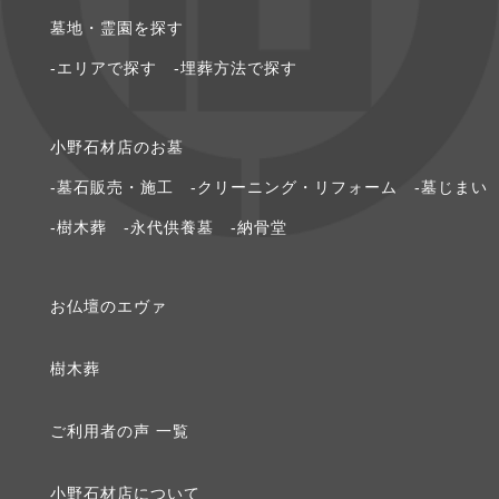
墓地・霊園を探す
2020年8月 [1]
-エリアで探す
-埋葬方法で探す
2020年6月 [1]
⼩野⽯材店のお墓
2020年5月 [1]
-墓石販売・施工
-クリーニング・リフォーム
-墓じまい
2020年3月 [1]
-樹木葬
-永代供養墓
-納骨堂
2020年2月 [1]
お仏壇のエヴァ
2020年1月 [2]
樹⽊葬
2019年12月 [1]
ご利⽤者の声 ⼀覧
2019年9月 [1]
⼩野⽯材店について