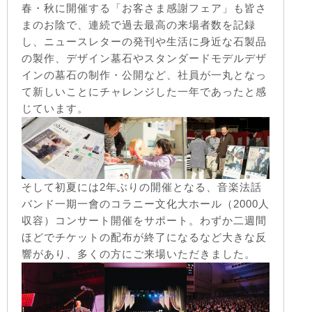
春・秋に開催する「お客さま感謝フェア」も皆さ
まのお陰で、連続で過去最高の来場者数を記録
し、ニュースレターの発刊や生活に身近な石製品
の製作、デザイン墓石やスタンダードモデルデザ
インの墓石の制作・公開など、社員が一丸となっ
て新しいことにチャレンジした一年であったと感
じています。
そして初夏には2年ぶりの開催となる、音楽法話
バンド一期一會のコラニー文化大ホール（2000人
収容）コンサート開催をサポート。わずか二週間
ほどでチケットの配布が終了になるなど大きな反
響があり、多くの方にご来場いただきました。