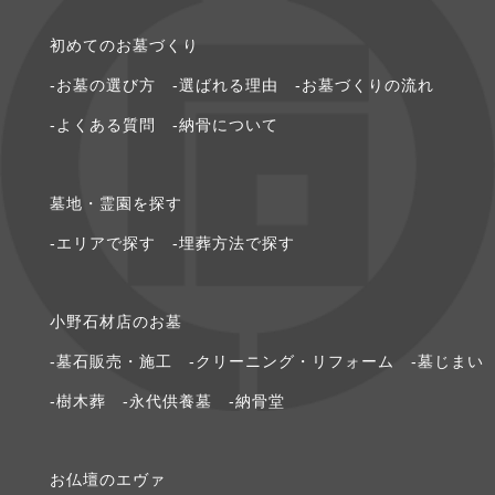
2022年5月 [1]
初めてのお墓づくり
-お墓の選び⽅
-選ばれる理由
-お墓づくりの流れ
2022年4月 [3]
-よくある質問
-納⾻について
2020年8月 [1]
墓地・霊園を探す
2020年6月 [1]
-エリアで探す
-埋葬方法で探す
2020年5月 [1]
⼩野⽯材店のお墓
2020年3月 [1]
-墓石販売・施工
-クリーニング・リフォーム
-墓じまい
2020年2月 [1]
-樹木葬
-永代供養墓
-納骨堂
2020年1月 [2]
お仏壇のエヴァ