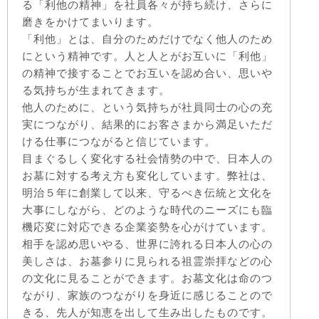
る「利他の精神」を社員各々が持ち続け、さらに
磨きをかけてまいります。
「利他」とは、自分のためだけでなく他人のため
にという精神です。人と人とがお互いに「利他」
の精神で接することでお互いを認め合い、思いや
る気持ちが生まれてきます。
他人のために、という気持ちが社員同士の心の充
実につながり、結果的にお客さまから満足いただ
ける仕事につながると信じています。
目まぐるしく変化する社会情勢の中で、日本人の
お墓に対する考え方も変化しています。弊社は、
明治５年に創業して以来、守るべき伝統と文化を
大事にしながら、どのような時代のニーズにも臨
機応変に対応できる企業姿勢を心がけています。
相手を認め思いやる、世界に誇れる日本人の心の
美しさは、お墓参りに見られる祖霊崇拝などの心
の文化に見ることができます。お墓文化は命のつ
ながり、家族のつながりを身近に感じることので
きる、先人が知恵を出して生み出したものです。