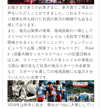
お陰さまで多くのお客さまに、多方面でご満足の
声をいただくことができました。これもチャレン
ジ精神を持ち続けた社員の努力の賜物でもあると
感じております。
また、地元山梨県の発展、地域貢献の一環として
スリーピークス八ケ岳トレイル
（北杜市で初夏に
開催されるトレイルランニング）
、
フュンフシュ
ピューラー山梨
（関東フットサルリーグ）
、
Rout
e
（須藤大輔サッカースクール）
への応援活動を
はじめ、
スリーピークス八ケ岳トレイルや身延山
七面山 修行走など社員の地元スポーツ大会参加
など、スポーツを通じての地域貢献にも協力させ
ていただいた次第です。
2018年は昨年に続き、弊社がつねに大事にしてい