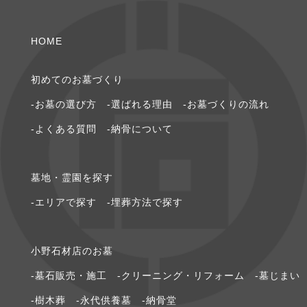
2023年7月 [2]
2023年4月 [1]
HOME
2022年5月 [1]
初めてのお墓づくり
-お墓の選び⽅
-選ばれる理由
-お墓づくりの流れ
2022年4月 [3]
-よくある質問
-納⾻について
2020年8月 [1]
墓地・霊園を探す
2020年6月 [1]
-エリアで探す
-埋葬方法で探す
2020年5月 [1]
⼩野⽯材店のお墓
2020年3月 [1]
-墓石販売・施工
-クリーニング・リフォーム
-墓じまい
2020年2月 [1]
-樹木葬
-永代供養墓
-納骨堂