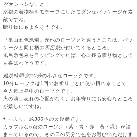
がオシャレ
なこと！
京都の着物柄をモチーフにしたモダンなパッケージが素
敵ですね。
贈り物にもよさそうです。
『亀山五色蝋燭』が他のローソクと違うところは、パッ
ケージと同じ柄の
風呂敷
が付いてくるところ。
風呂敷包みをラッピングすれば、心に残る贈り物として
も喜ばれそうです。
燃焼時間 約10分
の小さなローソクです。
10分ローソク
は1回のお祈りごとに使い切れることで、
今人気上昇中のローソクです。
火の消し忘れの心配がなく、お年寄りにも安心なところ
が嬉しいですね。
たっぷり、
約300本の大容量
です。
カラフルな
5色のローソク
（紫・青・赤・黄・緑）が詰
まっているので、その日の気分で色をお選びいただけま