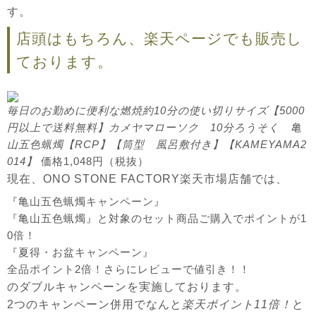
す。
店頭はもちろん、楽天ページでも販売し
ております。
毎日のお勤めに便利な燃焼約10分の使い切りサイズ【5000
円以上で送料無料】カメヤマローソク 10分ろうそく 亀
山五色蝋燭【RCP】【筒型 風呂敷付き】【KAMEYAMA2
014】
価格1,048円（税抜）
現在、
ONO STONE FACTORY楽天市場店舗
では、
『亀山五色蝋燭キャンペーン』
『亀山五色蝋燭』と対象のセット商品ご購入でポイントが1
0倍！
『夏得・お盆キャンペーン』
全品ポイント2倍！さらにレビューで値引き！！
のダブルキャンペーンを実施しております。
2つのキャンペーン併用でなんと
楽天ポイント11倍！
と