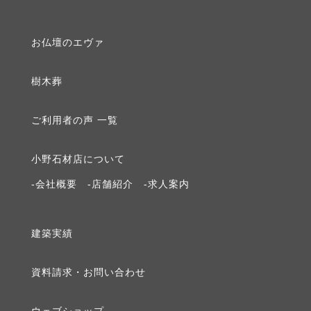
2020年1月 [2]
お仏壇のエヴァ
2019年12月 [1]
樹⽊葬
2019年9月 [1]
ご利⽤者の声 ⼀覧
2019年8月 [1]
⼩野⽯材店について
2019年3月 [1]
-会社概要
-店舗紹介
-求⼈案内
2019年2月 [1]
建築実績
2019年1月 [1]
資料請求・お問い合わせ
2018年12月 [1]