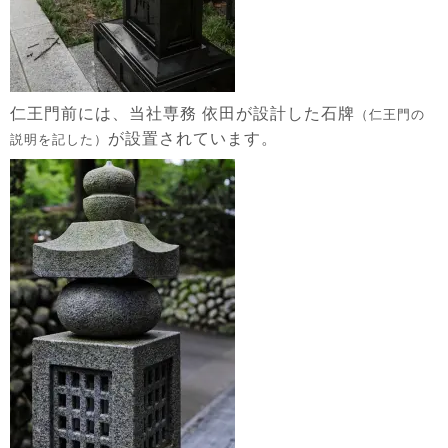
仁王門前には、当社専務 依田が設計した石牌
（仁王門の
が設置されています。
説明を記した）