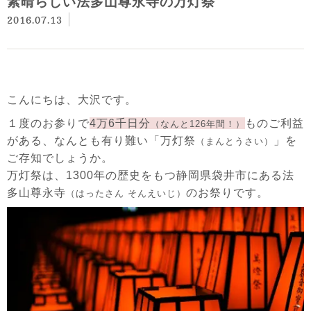
素晴らしい法多山尊永寺の万灯祭
2016.07.13
こんにちは、大沢です。
１度のお参りで
4万6千日分
ものご利益
（なんと126年間！）
がある、なんとも有り難い「
万灯祭
」を
（まんとうさい）
ご存知でしょうか。
万灯祭は、1300年の歴史をもつ静岡県袋井市にある法
多山尊永寺
のお祭りです。
（はったさん そんえいじ）