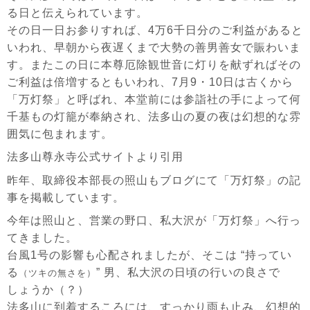
る日と伝えられています。
その日一日お参りすれば、4万6千日分のご利益があると
いわれ、早朝から夜遅くまで大勢の善男善女で賑わいま
す。またこの日に本尊厄除観世音に灯りを献ずればその
ご利益は倍増するともいわれ、7月9・10日は古くから
「万灯祭」と呼ばれ、本堂前には参詣社の手によって何
千基もの灯籠が奉納され、法多山の夏の夜は幻想的な雰
囲気に包まれます。
法多山尊永寺公式サイト
より引用
昨年、取締役本部長の照山もブログにて「
万灯祭
」の記
事を掲載しています。
今年は照山と、営業の野口、私大沢が「万灯祭」へ行っ
てきました。
台風1号の影響も心配されましたが、そこは “持ってい
る
” 男、私大沢の日頃の行いの良さで
（ツキの無さを）
しょうか（？）
法多山に到着するころには、すっかり雨も止み、幻想的