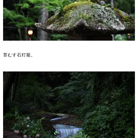
苔むす石灯籠。